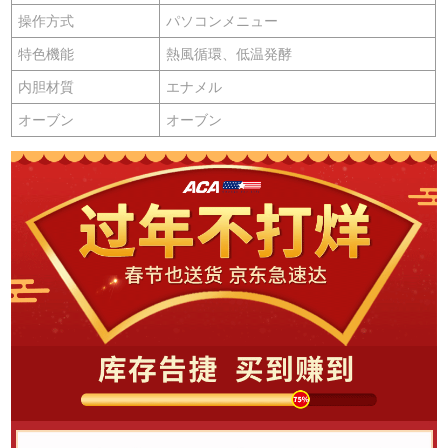
操作方式
パソコンメニュー
特色機能
熱風循環、低温発酵
内胆材質
エナメル
オーブン
オーブン