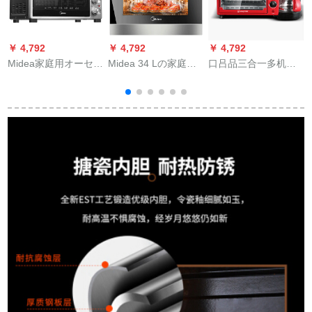
￥ 4,792
￥ 4,792
￥ 4,792
￥
Midea家庭用オーセン
Midea 34 Lの家庭用
口吕品三合一多机能
T 3-321 B 32 L大容量
组み込み式の蒸らし
朝鲜机器コーヒ-マシ
ミ
の二段調理多機能オ
焼一体机の大容量の
ン焼き机家庭用朝鲜
ーブン
组み込み式电気蒸ら
机器コーヒ-机械オー
し器の电気イオンの
プン·ブティック多用
二合一蒸器オーブン
途机器
のイオンのイオンの
シンです。