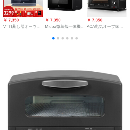
￥ 7,350
￥ 7,350
￥ 7,350
￥
VTTI蒸し器オーウェ
Midea微蒸焼一体機蒸
ACA电気オーブ家庭
ン蒸らしオーブ蒸し
し器イオン電子レン
用多机能独立に温オ
6
焼き一体機家庭用卓
ジ消毒34 L家庭用半
ーブ32 L多机能ヒ-ト
上蒸し一体機28 GB
商用黒
オー-M 32 ECブラク
6
16
を操作します。