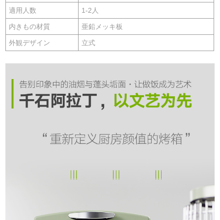
適用人数
1-2人
内きもの材質
亜鉛メッキ板
外観デザイン
立式