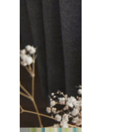
商品の毛の
加熱管数
内きもの