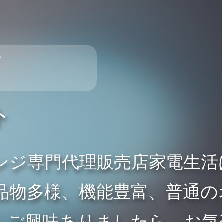
フ
ト
ンジ専門代理販売店家電生活
品物多様、機能豊富、普通の
。ご興味ありましたら、お気