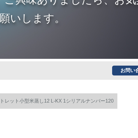
願いします。
お問い
ト小型米蒸し12 L-KX 1シリアルナンバー120
チン电気オーブ家庭用多机能机械式ミニレットレット
型米蒸し12 L-KX 1シリアルナンバー120