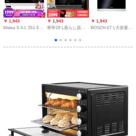
￥ 1,943
￥ 1,943
￥ 1,943
￥
Midea S 3-L 251 E蒸
華帝28 L蒸らし器オ
BOSCH 67 L大容量入
しオーブ一体機家庭
ーブ家庭用大容量電
力家庭用3 D熱風でう
用光波炉蒸し器二重
気蒸らしオーブブ蒸
めこみ式電気オルブ
オ
乾燥発酵多機能25 L
し焼き一体機ZKMB-
ーンHBA 23 B 120 W
A
28 GB 16