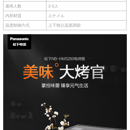
適用人数
3-5人
内胆材質
エナメル
温度制御方式
上下独立温度調節