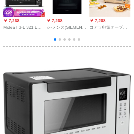
￥ 7,268
￥ 7,268
￥ 7,268
￥
MideaT 3-L 321 E电
シ-メンス(SIEMENS)
コアラ电気オーブ家
気オーブ家庭用32 L
に埋込まれた3 D热风
庭用多机能10 Lミニ
G
大容量ヒ-トオン多机
は、清扫71 L知能IQ
ホークブケ·キドゥ·A
能自动オーブ赤
300オーブHB 534
10 A 2ブウン
ABR 0 Wよきにしま
す。