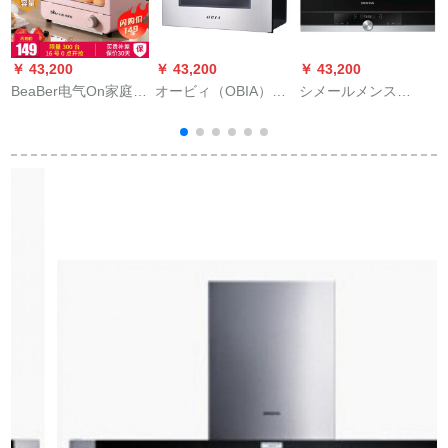
￥ 43,200
￥ 43,200
￥ 43,200
￥
BeaBer电气On家庭用
オービィ（OBIA）キ
シメールメンス
B
6 L玲瓏オリン多机能
ッとした电気25 L组
（SIEMENS）入力電
D
ミニミニミニヒヒト
み込み式电気蒸らし
子レンジー21 Lオー
9
ニートニートニート
器SL-595
ブBE 634 LG 1 W
B
ニックビデオビデオ
9
ビデオビデオ2006 C
16 L版