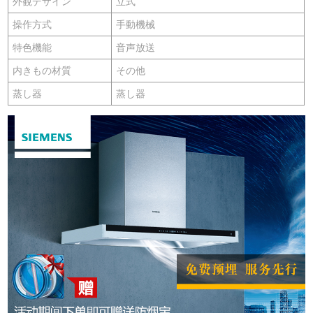
外観デザイン
立式
操作方式
手動機械
特色機能
音声放送
内きもの材質
その他
蒸し器
蒸し器