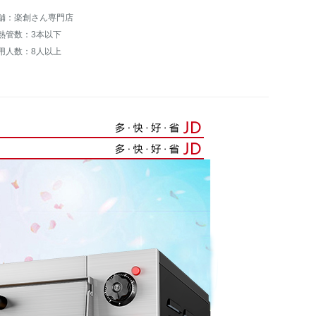
舗：楽創さん専門店
熱管数：3本以下
用人数：8人以上