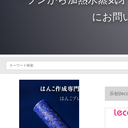
にお問
乐创(l
ン