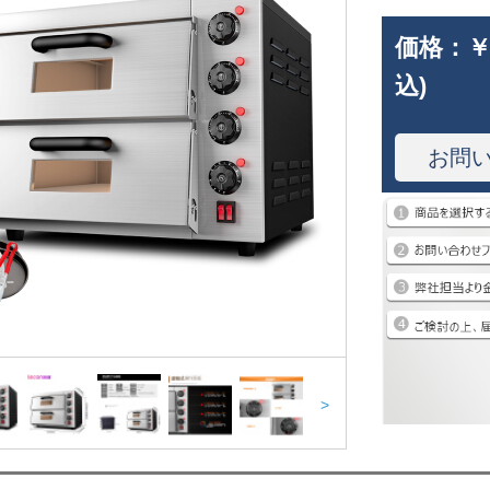
価格：
￥
込)
お問
>