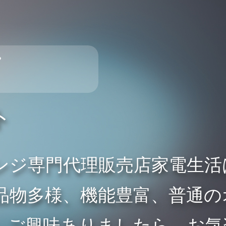
フ
ト
ンジ専門代理販売店家電生活
品物多様、機能豊富、普通の
。ご興味ありましたら、お気