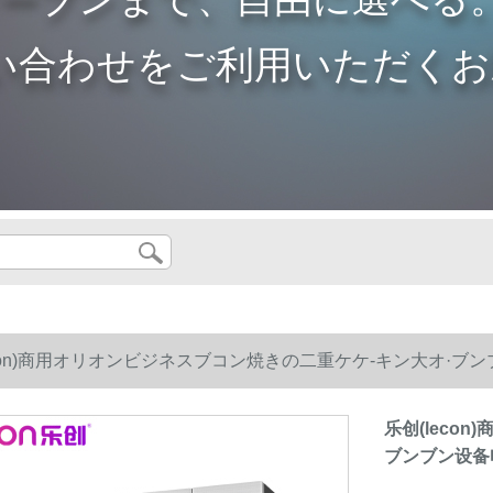
い合わせをご利用いただくお
econ)商用オリオンビジネスブコン焼きの二重ケケ-キン大オ·ブ
乐创(leco
ブンブン设备