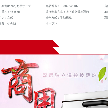
商品名称：楽創(lecon)商用オーブントースター二層ケーキパン大オーブン設備電気オーブン商用ピザオーブン二重オーブンオーブン
商品番号：18382245107
店
重さ：45.0 kg
温度制御方式：上下独立温度調節
加
イン：立式
操作方式：手動機械
適
材質：その他
オーブン