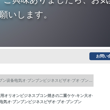
願いします。
お問い
ンブン设备电気オ·ブンブンビジネスピザオ·ブオ·ブンブ
n)商用オリオンビジネスブコン焼きの二重ケケ-キン大オ·
电気オ·ブンブンビジネスピザオ·ブオ·ブンブン