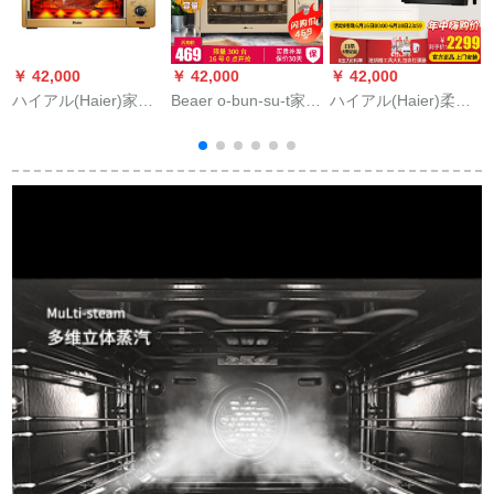
￥ 42,000
￥ 42,000
￥ 42,000
￥
ハイアル(Haier)家庭
Beaer o-bun-su-t家庭
ハイアル(Haier)柔ら
忠
用電気オルブーン30
用マルチファンクシ
かいおうブン家庭用
L GD-3002多機能大
ョンケムキマシーン
卓上電気蒸らし器Oー
容量30 Lのホートオ
32 L大容量ヒヒトニ
ブン大容量電気オブ
ル(Haier)ブジオン式
ートニック32 L 1度1
イン大容量電気オ·ブ
ラ
GD-3002
調整版
イテレンレンレンレ
ンテジニア蒸き一体
機の独立した温控蒸
しオウ·ブブ28 L XNO
28-YES黄色