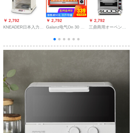
￥ 2,792
￥ 2,792
￥ 2,792
￥
KNEADER日本入力折
Galanz电气On 30 L
三鼎商用オーペン専
りたたばかりのパン
光波オーブメント多
门のホートオーブ大
発酵箱家庭用PF 102
机能家庭用オーブト
容量电热オーケーブ
ブ
発酵機ホートボック
スポーツ2段コーナー
コックキピピタオル
スボックスボックス
2段コンディショニン
ト三階六皿オーブ380
ボックスボックスボ
グ3
V
ックスボックスボッ
クスボックスボック
スボックスボックス
ボックスPF
203(tolansを贈る)