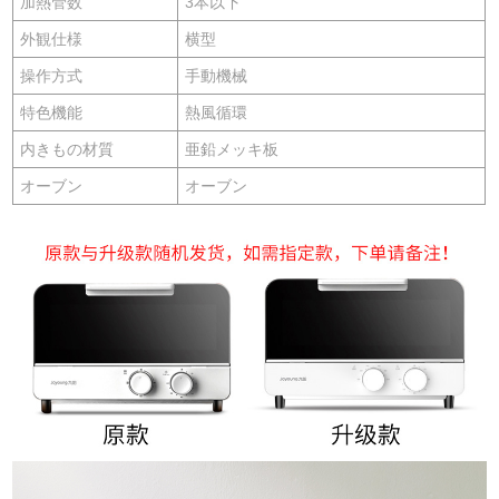
加熱管数
3本以下
外観仕様
横型
操作方式
手動機械
特色機能
熱風循環
内きもの材質
亜鉛メッキ板
オーブン
オーブン