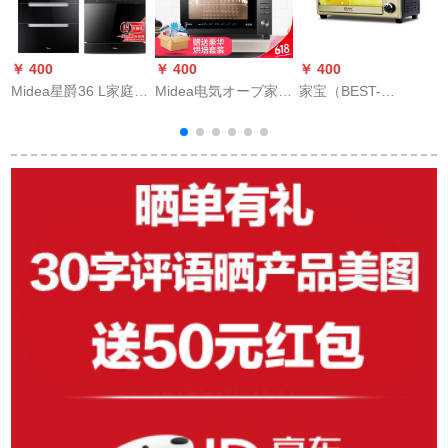
￥ 400
￥ 400
￥ 400
￥
Midea星爵36 L家庭用
Midea电気オーブ家庭
家宝（BEST-
G
组み込み式蒸しオー
用石窯立体焼き32 L
HOME）BEST-
ブ大容量蒸し焼き一
大容量エナメル内胆
HOME/家宝BHM 33
体机の蒸気蒸し器の
が独立操作して温回
家庭用33 L多機能電
电気式オーブ合一电
気オルラック
気蒸らし器のオーブ
に食器洗い机+消毒棚
を合わせます。