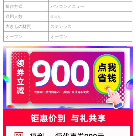
操作方式
パソコンメニュー
適用人数
3-5人
内きもの材質
ステンレス
オーブン
オーブン