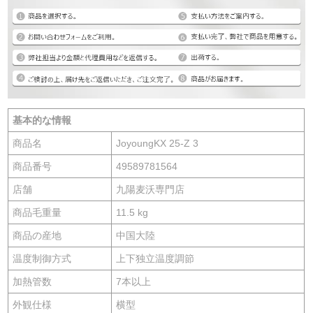
基本的な情報
商品名
JoyoungKX 25-Z 3
商品番号
49589781564
店舗
九陽麦沃専門店
商品毛重量
11.5 kg
商品の産地
中国大陸
温度制御方式
上下独立温度調節
加熱管数
7本以上
外観仕様
横型